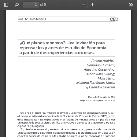
of 8
Toggle
Find
Zoom
Zoom
Too
Sidebar
Out
In
Año 1 Nº 1 Octubre 2014  
¿Qué planes tenemos? Una invitación para 
repensar los planes de estudio de Economía 
a partir de dos experiencias concretas.
Jimena Andrieu, 
Santiago Buraschi, 
Agostina Costantino, 
María Julia Eliosoff, 
Melisa Erro, 
Mariana Fernández Massi 
y Lisandro Levstein
Recibido: 7 de julio de 2014
Aceptado: 12 de septiembre de 2014
Se lanza el primer número de la revista Cuadernos de Economía Crítica (CEC), 
el proyecto editorial académico de la Sociedad de Economía Crítica (SEC), y con 
él se materializan las expectativas y el trabajo de muchos años en pos de crear 
un espacio de producción científica alternativo y plural para la Economía Política 
Argentina y Uruguaya.
Siguiendo este sentido, en esta primera intervención, queremos dar cuenta de 
un recorrido que la SEC viene realizando en torno a la problematización y discusión 
colectiva acerca de los planes de estudio de las carreras de Economía en nuestras 