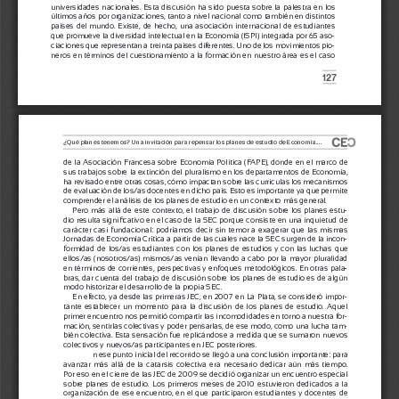
universidades nacionales. Esta discusión ha sido puesta sobre la palestra en los 
últimos años por organizaciones, tanto a nivel nacional como también en distintos 
países del mundo. Existe, de hecho, una asociación internacional de estudiantes 
que promueve la diversidad intelectual en la Economía (ISPI) integrada por 65 aso
-
ciaciones que representan a treinta países diferentes. Uno de los movimientos pio
-
neros en términos del cuestionamiento a la formación en nuestro área es el caso 
127
¿Qué planes tenemos? Una invitación para 
repensar los planes de estudio de Economía.... 
de la Asociación Francesa sobre Economía Política (FAPE), donde en el marco de 
sus trabajos sobre la extinción del pluralismo en los departamentos de Economía, 
ha revisado entre otras cosas, cómo impactan sobre las curriculas los mecanismos 
de evaluación de los/as docentes en dicho país. Esto es importante ya que permite 
comprender el análisis de los planes de estudio en un contexto más general.
Pero más allá de este contexto, el trabajo de discusión sobre los planes estu
-
dio resulta significativo en el caso de la SEC porque consiste en una inquietud de 
carácter casi fundacional: podríamos decir sin temor a exagerar que las mismas 
Jornadas de Economía Crítica a partir de las cuales nace la SEC surgen de la incon
-
formidad de los/as estudiantes con los planes de estudios y con las luchas que 
ellos/as (nosotros/as) mismos/as venían llevando a cabo por la mayor pluralidad 
en términos de corrientes, perspectivas y enfoques metodológicos. En otras pala
-
bras, dar cuenta del trabajo de discusión sobre los planes de estudio es de algún 
modo historizar el desarrollo de la propia SEC. 
En efecto, ya desde las primeras JEC, en 2007 en La Plata, se consideró impor
-
tante establecer un momento para la discusión de los planes de estudio. Aquel 
primer encuentro nos permitió compartir las incomodidades en torno a nuestra for
-
mación, sentirlas colectivas y poder pensarlas, de ese modo, como una lucha tam
-
bién colectiva. Esta sensación fue replicándose a medida que se sumaron nuevos 
colectivos y nuevos/as participantes en JEC posteriores.
    n ese punto inicial del recorrido se llegó a una conclusión importante: para 
avanzar más allá de la catarsis colectiva era necesario dedicar aún más tiempo. 
Por eso en el cierre de las JEC de 2009 se decidió organizar un encuentro especial 
sobre planes de estudio. Los primeros meses de 2010 estuvieron dedicados a la 
organización de ese encuentro, en el que participaron estudiantes y docentes de 