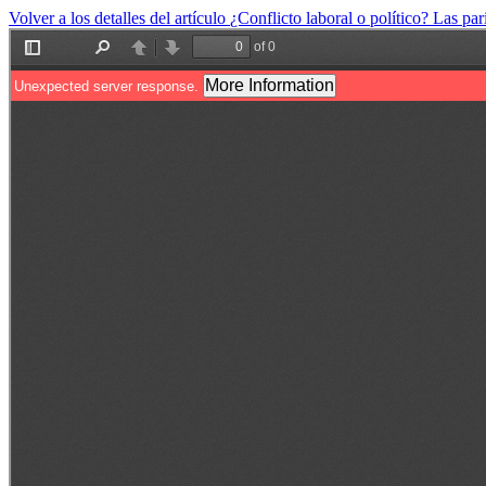
Volver a los detalles del artículo
¿Conflicto laboral o político? Las pa