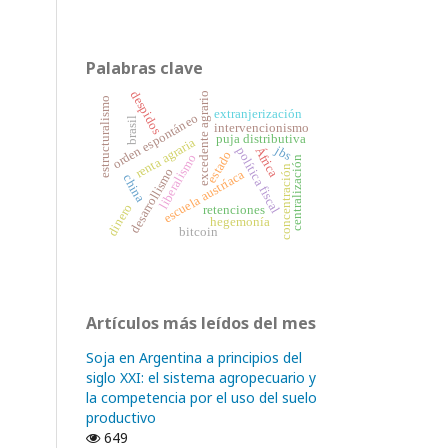
Palabras clave
despidos
excedente agrario
estructuralismo
extranjerización
orden espontáneo
brasil
intervencionismo
puja distributiva
renta agraria
jbs
África
política fiscal
estado
liberalismo
centralización
concentración
desarrollismo
escuela austríaca
china
dinero
retenciones
hegemonía
bitcoin
Artículos más leídos del mes
Soja en Argentina a principios del
siglo XXI: el sistema agropecuario y
la competencia por el uso del suelo
productivo
649