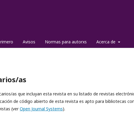
primero
Avisos
Normas para autorxs
Acerca de
arios/as
arios/as que incluyan esta revista en su listado de revistas electróni
cación de código abierto de esta revista es apto para bibliotecas co
istas (ver
Open Journal Systems
).