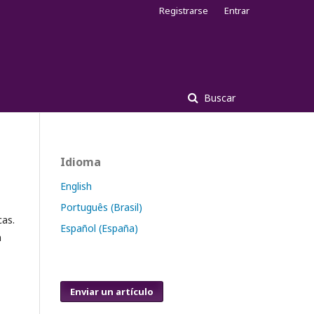
Registrarse
Entrar
Buscar
Idioma
English
Português (Brasil)
cas.
Español (España)
n
Enviar un artículo