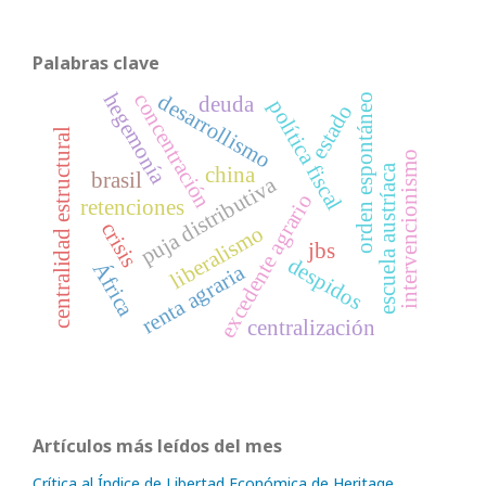
Palabras clave
hegemonía
concentración
desarrollismo
orden espontáneo
deuda
política fiscal
estado
centralidad estructural
intervencionismo
escuela austríaca
china
brasil
puja distributiva
excedente agrario
retenciones
crisis
liberalismo
jbs
despidos
África
renta agraria
centralización
Artículos más leídos del mes
Crítica al Índice de Libertad Económica de Heritage