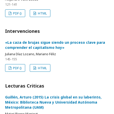
121-141
PDF ()
HTML
Intervenciones
«La caza de brujas sigue siendo un proceso clave para
comprender el capitalismo hoy»
Juliana Díaz Lozano, Mariano Féliz
145-155
PDF ()
HTML
Lecturas Criticas
Guillén, Arturo (2015) La crisis global en su laberinto,
México: Biblioteca Nueva y Universidad Autónoma
Metropolitana (UAM)
Matari Pierre Manigat