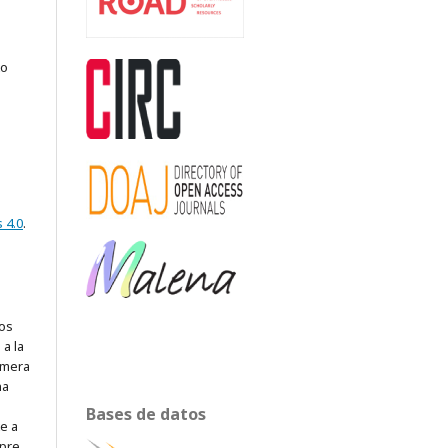
to
 4.0
.
los
a la
rimera
na
Bases de datos
te a
mpre