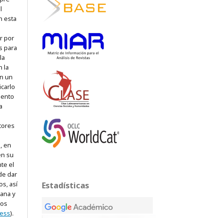
l
n esta
r por
s para
la
n la
en un
icarlo
iento
a
tores
, en
en su
te el
de dar
os, así
Estadísticas
rana y
dos
cess
).