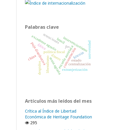
Palabras clave
retenciones
excedente agrario
intervencionismo
brasil
universidad
puja distributiva
África
escuela austríaca
jbs
concentración
política fiscal
bitcoin
dinero
china
liberalismo
renta agraria
estado
despidos
centralización
extranjerización
Artículos más leídos del mes
Crítica al Índice de Libertad
Económica de Heritage Foundation
295