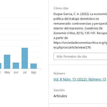
Cómo citar
Duque Garcia, C. A. (2022). La economí
política del trabajo doméstico no
remunerado: controversias y perspecti
interior del marxismo.
Cuadernos De
Economía Crítica
,
8
(15), 135-161. Recup
a partir de
https://sociedadeconomiacritica.org/o
ex.php/cec/article/view/276
Más formatos de cita
Número
Vol. 8 Núm. 15 (2022): Número 15
Sección
Artículos