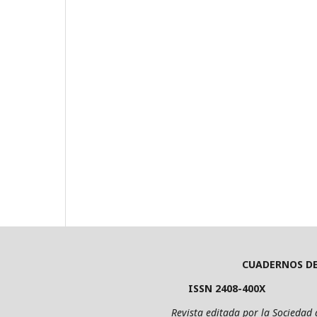
CUADERNOS D
ISSN 2408-400X E
Revista editada por la Sociedad de Econo