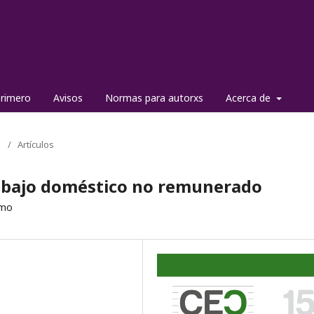
primero
Avisos
Normas para autorxs
Acerca de
5
/
Artículos
rabajo doméstico no remunerado
smo