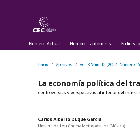
Número Actual
Números anteriores
En línea 
Inicio
/
Archivos
/
Vol. 8 Núm. 15 (2022): Número 1
La economía política del t
controversias y perspectivas al interior del marxi
Carlos Alberto Duque Garcia
Universidad Autónoma Metropolitana (México)