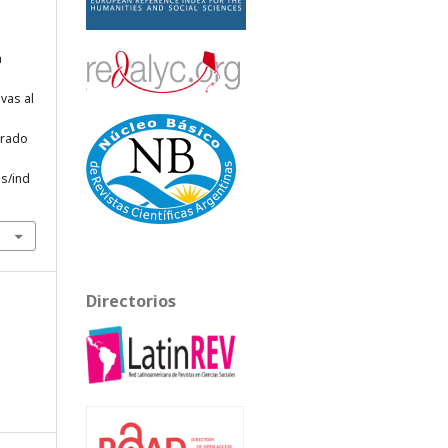
a
vas al
erado
js/ind
Directorios